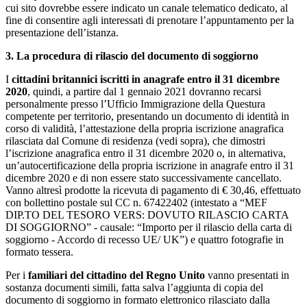
cui sito dovrebbe essere indicato un canale telematico dedicato, al
fine di consentire agli interessati di prenotare l’appuntamento per la
presentazione dell’istanza.
3. La procedura di rilascio del documento di soggiorno
I
cittadini britannici iscritti in anagrafe entro il 31 dicembre
2020
, quindi, a partire dal 1 gennaio 2021 dovranno recarsi
personalmente presso l’Ufficio Immigrazione della Questura
competente per territorio, presentando un documento di identità in
corso di validità, l’attestazione della propria iscrizione anagrafica
rilasciata dal Comune di residenza (vedi sopra), che dimostri
l’iscrizione anagrafica entro il 31 dicembre 2020 o, in alternativa,
un’autocertificazione della propria iscrizione in anagrafe entro il 31
dicembre 2020 e di non essere stato successivamente cancellato.
Vanno altresì prodotte la ricevuta di pagamento di € 30,46, effettuato
con bollettino postale sul CC n. 67422402 (intestato a “MEF
DIP.TO DEL TESORO VERS: DOVUTO RILASCIO CARTA
DI SOGGIORNO” - causale: “Importo per il rilascio della carta di
soggiorno - Accordo di recesso UE/ UK”) e quattro fotografie in
formato tessera.
Per i
familiari del cittadino del Regno Unito
vanno presentati in
sostanza documenti simili, fatta salva l’aggiunta di copia del
documento di soggiorno in formato elettronico rilasciato dalla