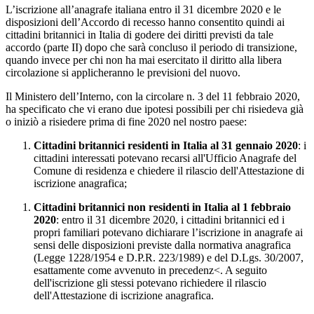
L’iscrizione all’anagrafe italiana entro il 31 dicembre 2020 e le
disposizioni dell’Accordo di recesso hanno consentito quindi ai
cittadini britannici in Italia di godere dei diritti previsti da tale
accordo (parte II) dopo che sarà concluso il periodo di transizione,
quando invece per chi non ha mai esercitato il diritto alla libera
circolazione si applicheranno le previsioni del nuovo.
Il Ministero dell’Interno, con la circolare n. 3 del 11 febbraio 2020,
ha specificato che vi erano due ipotesi possibili per chi risiedeva già
o iniziò a risiedere prima di fine 2020 nel nostro paese:
Cittadini britannici residenti in Italia al 31 gennaio 2020
: i
cittadini interessati potevano recarsi all'Ufficio Anagrafe del
Comune di residenza e chiedere il rilascio dell'Attestazione di
iscrizione anagrafica;
Cittadini britannici non residenti in Italia al 1 febbraio
2020
: entro il 31 dicembre 2020, i cittadini britannici ed i
propri familiari potevano dichiarare l’iscrizione in anagrafe ai
sensi delle disposizioni previste dalla normativa anagrafica
(Legge 1228/1954 e D.P.R. 223/1989) e del D.Lgs. 30/2007,
esattamente come avvenuto in precedenz<. A seguito
dell'iscrizione gli stessi potevano richiedere il rilascio
dell'Attestazione di iscrizione anagrafica.