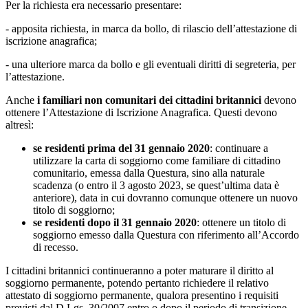
Per la richiesta era necessario presentare:
- apposita richiesta, in marca da bollo, di rilascio dell’attestazione di
iscrizione anagrafica;
- una ulteriore marca da bollo e gli eventuali diritti di segreteria, per
l’attestazione.
Anche
i familiari non comunitari dei cittadini britannici
devono
ottenere l’Attestazione di Iscrizione Anagrafica. Questi devono
altresì:
se residenti prima del 31 gennaio 2020
: continuare a
utilizzare la carta di soggiorno come familiare di cittadino
comunitario, emessa dalla Questura, sino alla naturale
scadenza (o entro il 3 agosto 2023, se quest’ultima data è
anteriore), data in cui dovranno comunque ottenere un nuovo
titolo di soggiorno;
se residenti dopo il 31 gennaio 2020
: ottenere un titolo di
soggiorno emesso dalla Questura con riferimento all’Accordo
di recesso.
I cittadini britannici continueranno a poter maturare il diritto al
soggiorno permanente, potendo pertanto richiedere il relativo
attestato di soggiorno permanente, qualora presentino i requisiti
previsti dal D.Lgs. 30/2007 entro o dopo il periodo di transizione.