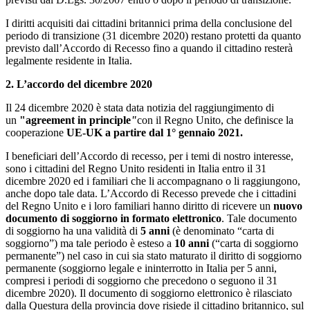
I diritti acquisiti dai cittadini britannici prima della conclusione del
periodo di transizione (31 dicembre 2020) restano protetti da quanto
previsto dall’Accordo di Recesso fino a quando il cittadino resterà
legalmente residente in Italia.
2. L’accordo del dicembre 2020
Il 24 dicembre 2020 è stata data notizia del raggiungimento di
un
"agreement in principle
"
con il Regno Unito, che definisce la
cooperazione
UE-UK a partire dal 1° gennaio 2021
.
I beneficiari dell’Accordo di recesso, per i temi di nostro interesse,
sono i cittadini del Regno Unito residenti in Italia entro il 31
dicembre 2020 ed i familiari che li accompagnano o li raggiungono,
anche dopo tale data. L’Accordo di Recesso prevede che i cittadini
del Regno Unito e i loro familiari hanno diritto di ricevere un
nuovo
documento di soggiorno in formato elettronico
. Tale documento
di soggiorno ha una validità di
5 anni
(è denominato “carta di
soggiorno”) ma tale periodo è esteso a
10 anni
(“carta di soggiorno
permanente”) nel caso in cui sia stato maturato il diritto di soggiorno
permanente (soggiorno legale e ininterrotto in Italia per 5 anni,
compresi i periodi di soggiorno che precedono o seguono il 31
dicembre 2020). Il documento di soggiorno elettronico è rilasciato
dalla Questura della provincia dove risiede il cittadino britannico, sul